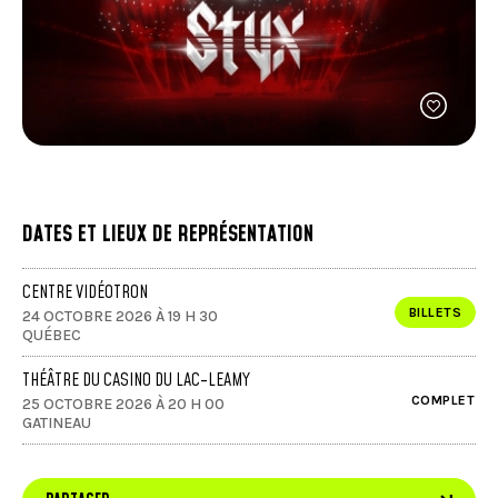
FACEBOOK
JOINDRE L'ÉQUIPE
util
À PROPOS DE NOUS
d'ap
INSTAGRAM
NOTRE EXPERTISE
tacti
LINKEDIN
FAQ
peuv
se
CONTACTEZ-NOUS
TIKTOK
servi
de
gest
tels
que
touc
DATES ET LIEUX DE REPRÉSENTATION
et
gliss
CENTRE VIDÉOTRON
BILLETS
24 OCTOBRE 2026 À 19 H 30
QUÉBEC
THÉÂTRE DU CASINO DU LAC-LEAMY
COMPLET
25 OCTOBRE 2026 À 20 H 00
GATINEAU