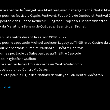
COMMUNAUTÉ
pour le spectacle Évangéline à Montréal, avec hébergement à l'hôtel Mon
pour les festivals Cigale, Festivent, Festibière de Québec et Festival 
FACEBOOK
 spectacle de Quebec Redneck Bluegrass Project au Centre Vidéotron
ix du Marathon Beneva de Québec présenté par Brunet
INSTAGRAM
LINKEDIN
illets valide durant la saison 2026-2027
TIKTOK
ts pour le spectacle Michael Jackson Legacy au Théâtre du Casino du
pour le spectacle l’Empire Musical au Théâtre Capitole.
pour le spectacle de Salesbarbes au Théâtre Capitole.
P pour Igloofest Québec
ur le spectacle des Trois Accords au Centre Vidéotron.
Spectacular au Centre Vidéotron.
naliers pour la Ligue des Nations de volleyball au Centre Vidéotron.
ements
.