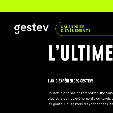
CALENDRIER
D'ÉVÉNEMENTS
CALENDRIER
L’ULTIM
EXPÉRIENCE PREMIUM
ÉVÉNEMENTS SIGNÉS GESTEV
NOS LIEUX DE DIFFUSION
1 AN D’EXPÉRIENCES GESTEV!
CENTRE VIDÉOTRON
Courez la chance de remporter une anné
THÉÂTRE CAPITOLE
plusieurs de nos événements culturels et 
CABARET DU CASINO DE MONTRÉAL
les goûts! Douze mois d’expériences Ges
THÉÂTRE DU CASINO DU LAC-LEAMY