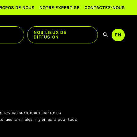
PROPOS DE NOUS
NOTRE EXPERTISE
CONTACTEZ-NOUS
NOS LIEUX DE
EN
DIFFUSION
Utilisez
Recherch
les
flèches
haut
et
bas
pour
sélection
le
résultat
disponibl
Appuyez
sur
Entrée
ssez-vous surprendre par un ou
pour
ties familiales : il y en aura pour tous
accéder
au
résultat