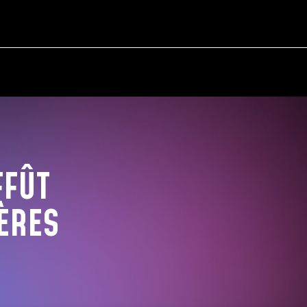
FFÛT
ÈRES