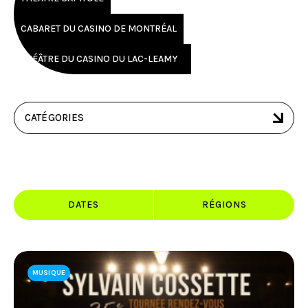
FACEBOOK
JOINDRE L'ÉQUIPE
util
À PROPOS DE NOUS
d'ap
INSTAGRAM
CABARET DU CASINO DE MONTRÉAL
NOTRE EXPERTISE
tacti
LINKEDIN
FAQ
peuv
THÉÂTRE DU CASINO DU LAC-LEAMY
se
CONTACTEZ-NOUS
TIKTOK
servi
de
gest
tels
CATÉGORIES
que
touc
et
gliss
DATES
RÉGIONS
BAS-SAINT-LAURENT
MAURICIE
CAPITALE-NATIONALE
MONTÉRÉGIE
CENTRE-DU-QUÉBEC
MONTRÉAL
CHAUDIÈRE-APPALACHES
OUTAOUAIS
CÔTE-NORD
SAGUENAY–LAC-SAINT-JEAN
ESTRIE
ONTARIO
MUSIQUE
GASPÉSIE–ÎLES-DE-LA-MADELEINE
NOUVEAU-BRUNSWICK
LANAUDIÈRE
LAURENTIDES