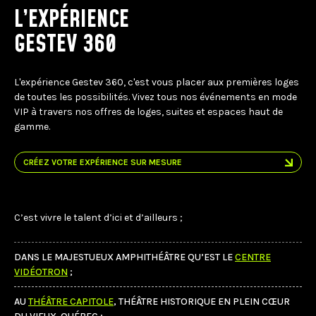
FACEBOOK
JOINDRE L'ÉQUIPE
L’EXPÉRIENCE
util
À PROPOS DE NOUS
d'ap
INSTAGRAM
GESTEV 360
NOTRE EXPERTISE
tacti
LINKEDIN
FAQ
peuv
se
CONTACTEZ-NOUS
TIKTOK
servi
L'expérience Gestev 360, c'est vous placer aux premières loges
de
de toutes les possibilités. Vivez tous nos événements en mode
gest
VIP à travers nos offres de loges, suites et espaces haut de
tels
gamme.
que
touc
et
CRÉEZ VOTRE EXPÉRIENCE SUR MESURE
gliss
C’est vivre le talent d’ici et d’ailleurs ;
DANS LE MAJESTUEUX AMPHITHÉÂTRE QU’EST LE
CENTRE
VIDÉOTRON
;
AU
THÉÂTRE CAPITOLE
, THÉÂTRE HISTORIQUE EN PLEIN CŒUR