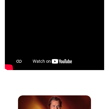
Hummus
Tirokafteri
Tzatziki
Spanakopita
Fromage saganaki
Olives et pita
Salade grecque
Riz, pommes de terre et poivrons rôtis
1 brochette de kefta