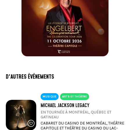
1 brochette de poulet
Vasilopita, Yogourt à l’orange et au Cointreau
Baklava
D'AUTRES ÉVÉNEMENTS
MUSIQUE
ARTS ET THÉÂTRE
MICHAEL JACKSON LEGACY
EN TOURNÉE À MONTRÉAL, QUÉBEC ET
GATINEAU
CABARET DU CASINO DE MONTRÉAL, THÉÂTRE
CAPITOLE ET THÉÂTRE DU CASINO DU LAC-