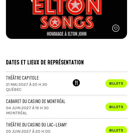
FACEBOOK
JOINDRE L'ÉQUIPE
util
À PROPOS DE NOUS
d'ap
INSTAGRAM
NOTRE EXPERTISE
tacti
LINKEDIN
FAQ
peuv
se
CONTACTEZ-NOUS
TIKTOK
servi
de
gest
tels
que
touc
DATES ET LIEUX DE REPRÉSENTATION
et
gliss
THÉÂTRE CAPITOLE
BILLETS
21 MAI 2027 À 20 H 30
QUÉBEC
CABARET DU CASINO DE MONTRÉAL
BILLETS
04 JUIN 2027 À 19 H 30
MONTRÉAL
THÉÂTRE DU CASINO DU LAC-LEAMY
BILLETS
05 JUIN 2027 À 20 H 00