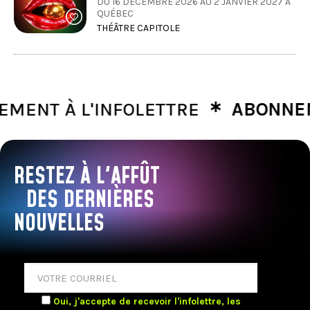
DU 16 DÉCEMBRE 2026 AU 2 JANVIER 2027 À
QUÉBEC
THÉÂTRE CAPITOLE
∗
T À L'INFOLETTRE
ABONNEMENT
RESTEZ À L'AFFÛT
DES DERNIÈRES
NOUVELLES