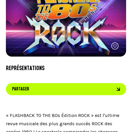
FACEBOOK
JOINDRE L'ÉQUIPE
util
À PROPOS DE NOUS
d'ap
INSTAGRAM
NOTRE EXPERTISE
tacti
LINKEDIN
FAQ
peuv
se
CONTACTEZ-NOUS
TIKTOK
servi
de
gest
tels
que
touc
et
REPRÉSENTATIONS
gliss
PARTAGER
« FLASHBACK TO THE 80s Édition ROCK » est l'ultime
revue musicale des plus grands succès ROCK des
années 1980 ! Le spectacle comprendra les chansons