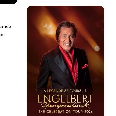
urnée
son