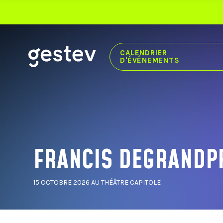
CALENDRIER
D'ÉVÉNEMENTS
CALENDRIER
EXPÉRIENCE PREMIUM
ÉVÉNEMENTS SIGNÉS GESTEV
FRANCIS DEGRANDP
NOS LIEUX DE DIFFUSION
CENTRE VIDÉOTRON
15 OCTOBRE 2026
AU THÉÂTRE CAPITOLE
THÉÂTRE CAPITOLE
CABARET DU CASINO DE MONTRÉAL
THÉÂTRE DU CASINO DU LAC-LEAMY