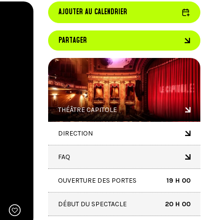
de
AJOUTER AU CALENDRIER
recherch
sélection
Les
PARTAGER
utilisate
d'apparei
tactiles
peuvent
se
servir
de
THÉÂTRE CAPITOLE
gestes
tels
que
DIRECTION
toucher
et
glisser.
FAQ
OUVERTURE DES PORTES
19 H 00
DÉBUT DU SPECTACLE
20 H 00