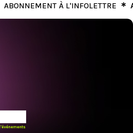
∗
NEMENT À L'INFOLETTRE
ABONN