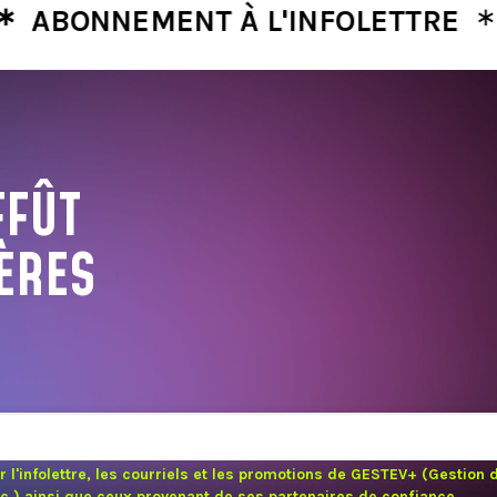
∗
NNEMENT À L'INFOLETTRE
ABON
FFÛT
ÈRES