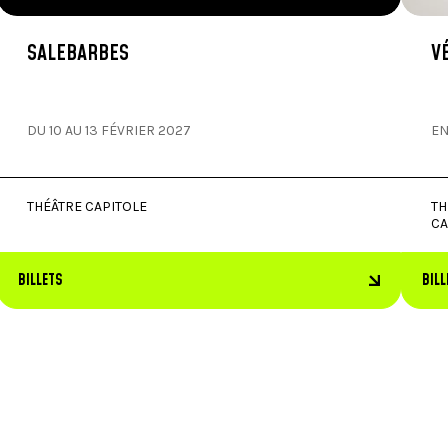
SALEBARBES
V
DU 10 AU 13 FÉVRIER 2027
EN
THÉÂTRE CAPITOLE
TH
CA
BILLETS
BILL