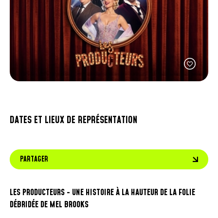
FACEBOOK
JOINDRE L'ÉQUIPE
util
À PROPOS DE NOUS
d'ap
INSTAGRAM
NOTRE EXPERTISE
tacti
LINKEDIN
FAQ
peuv
se
CONTACTEZ-NOUS
TIKTOK
servi
de
gest
tels
que
touc
et
DATES ET LIEUX DE REPRÉSENTATION
gliss
PARTAGER
LES PRODUCTEURS - UNE HISTOIRE À LA HAUTEUR DE LA FOLIE
DÉBRIDÉE DE MEL BROOKS