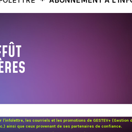
FFÛT
ÈRES