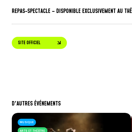
REPAS-SPECTACLE – DISPONIBLE EXCLUSIVEMENT AU TH
Servi les 7 et 8 novembre 2024 dès 17h30 au Théâ
SITE OFFICIEL
Soupe aux pois et fenouil avec estragon et c
ou
D'AUTRES ÉVÉNEMENTS
Crevettes cajuns grillées servies avec melo
MUSIQUE
ou
ARTS ET THÉÂTRE