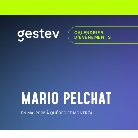
CALENDRIER
D'ÉVÉNEMENTS
CALENDRIER
EXPÉRIENCE PREMIUM
ÉVÉNEMENTS SIGNÉS GESTEV
MARIO PELCHAT
NOS LIEUX DE DIFFUSION
CENTRE VIDÉOTRON
EN MAI 2025 À QUÉBEC ET MONTRÉAL
THÉÂTRE CAPITOLE
CABARET DU CASINO DE MONTRÉAL
THÉÂTRE DU CASINO DU LAC-LEAMY