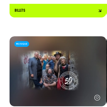
BILLETS
Napoléon aux fraises
MUSIQUE
Ce menu peut être modifié sans préavis
CARTE DES BOISSONS