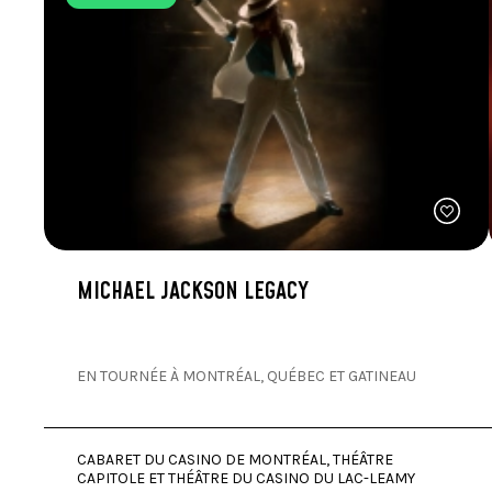
Patate douce rôtie garnie de feta, pomme gre
Poitrine de poulet farcie, shitaké, oignons v
ou
MICHAEL JACKSON LEGACY
Filet de porc sauce calvados avec gratin daup
ou
EN TOURNÉE À MONTRÉAL, QUÉBEC ET GATINEAU
Filet de saumon sauce miso érable, riz basmat
CABARET DU CASINO DE MONTRÉAL, THÉÂTRE
CAPITOLE ET THÉÂTRE DU CASINO DU LAC-LEAMY