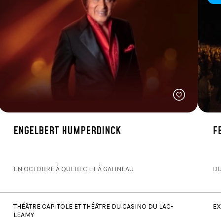
nade et figue
erts accompagnés de riz basmati, bok choy et mini poivr
ENGELBERT HUMPERDINCK
F
hinois, asperges et oignon chipollini caramélisés
EN OCTOBRE À QUEBEC ET À GATINEAU
DU
i, bok choy et mini poivron
THÉÂTRE CAPITOLE ET THÉÂTRE DU CASINO DU LAC-
EX
LEAMY