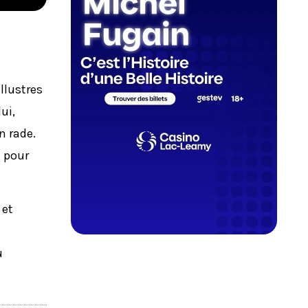
llustres
ui,
n rade.
i pour
 et
u