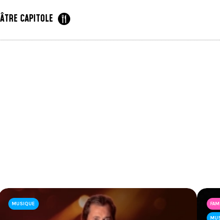
ÉÂTRE CAPITOLE
tre Capitole
rème sure
n d’eau compressé et hummus aux poivrons rouges
MUSIQUE
FAM
MU