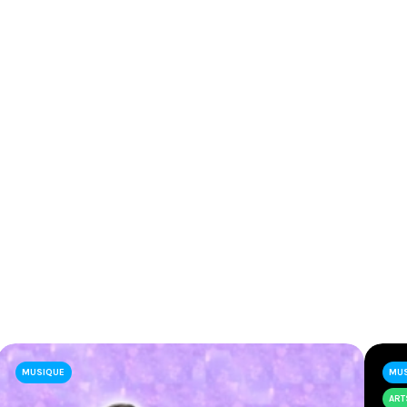
MUSIQUE
MU
ART