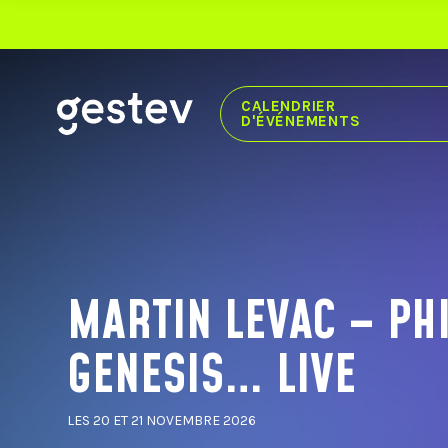
CALENDRIER
D'ÉVÉNEMENTS
CALENDRIER
EXPÉRIENCE PREMIUM
ÉVÉNEMENTS SIGNÉS GESTEV
MARTIN LEVAC – PHI
NOS LIEUX DE DIFFUSION
GENESIS… LIVE
CENTRE VIDÉOTRON
THÉÂTRE CAPITOLE
CABARET DU CASINO DE MONTRÉAL
THÉÂTRE DU CASINO DU LAC-LEAMY
LES 20 ET 21 NOVEMBRE 2026