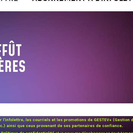
FFÛT
ÈRES