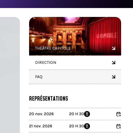
de
recherch
sélection
Les
utilisate
d'apparei
tactiles
peuvent
THÉÂTRE CAPITOLE
se
servir
de
DIRECTION
gestes
tels
FAQ
que
toucher
et
glisser.
REPRÉSENTATIONS
20 nov. 2026
20 H 30
21 nov. 2026
20 H 30