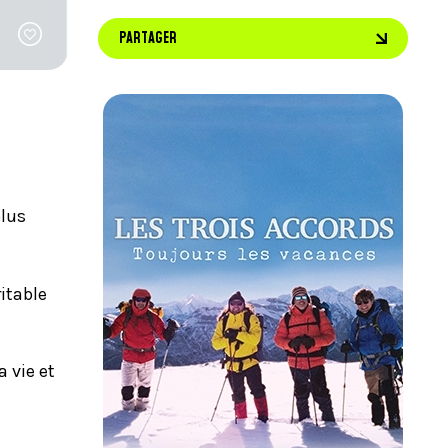
PARTAGER
plus
ritable
 vie et