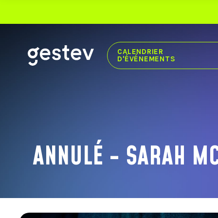
CALENDRIER
D'ÉVÉNEMENTS
CALENDRIER
EXPÉRIENCE PREMIUM
ÉVÉNEMENTS SIGNÉS GESTEV
ANNULÉ - SARAH M
NOS LIEUX DE DIFFUSION
CENTRE VIDÉOTRON
THÉÂTRE CAPITOLE
CABARET DU CASINO DE MONTRÉAL
THÉÂTRE DU CASINO DU LAC-LEAMY