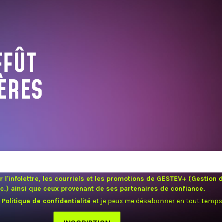
FFÛT
ÈRES