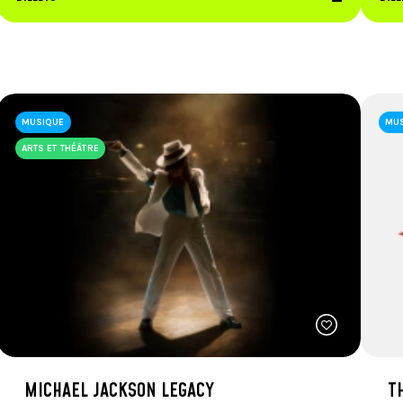
MUSIQUE
MU
ARTS ET THÉÂTRE
MICHAEL JACKSON LEGACY
T