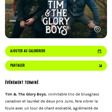
FACEBOOK
JOINDRE L'ÉQUIPE
util
À PROPOS DE NOUS
d'ap
INSTAGRAM
NOTRE EXPERTISE
tacti
LINKEDIN
FAQ
peuv
se
CONTACTEZ-NOUS
TIKTOK
servi
de
gest
tels
que
AJOUTER AU CALENDRIER
touc
et
gliss
PARTAGER
ÉVÉNEMENT TERMINÉ
Tim & The Glory Boys
, inimitable trio de bluegrass
canadien et lauréat de deux prix Juno, fera vibrer la
foule avec un tour de chant endiablé, agrémenté de