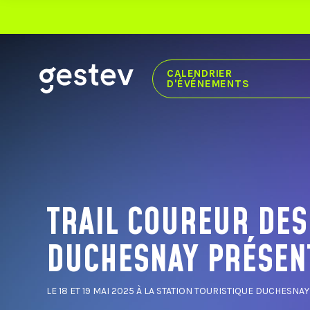
CALENDRIER
D'ÉVÉNEMENTS
CALENDRIER
EXPÉRIENCE PREMIUM
ÉVÉNEMENTS SIGNÉS GESTEV
TRAIL COUREUR DES
NOS LIEUX DE DIFFUSION
DUCHESNAY PRÉSEN
CENTRE VIDÉOTRON
THÉÂTRE CAPITOLE
CABARET DU CASINO DE MONTRÉAL
THÉÂTRE DU CASINO DU LAC-LEAMY
LE 18 ET 19 MAI 2025 À LA STATION TOURISTIQUE DUCHESNAY