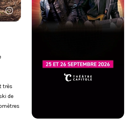
e
t très
ski de
lomètres