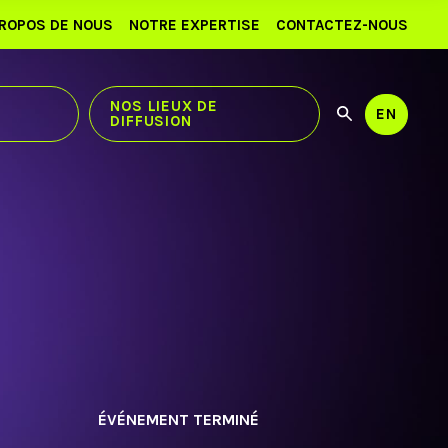
PROPOS DE NOUS
NOTRE EXPERTISE
CONTACTEZ-NOUS
NOS LIEUX DE
EN
DIFFUSION
Utilisez
Recherch
les
flèches
haut
et
bas
pour
sélection
le
résultat
disponibl
Appuyez
sur
Entrée
pour
accéder
ÉVÉNEMENT TERMINÉ
au
résultat