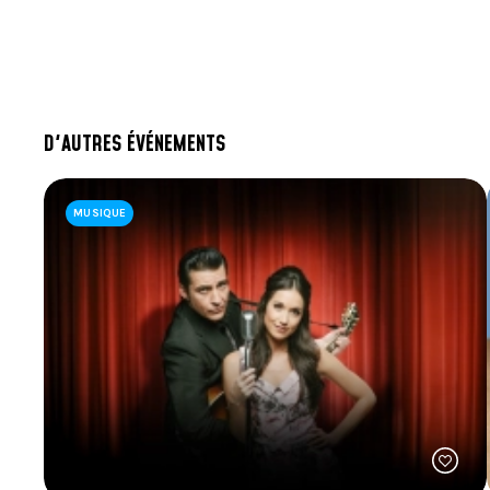
Tortellinis sauce rosée, pancetta, tomates s
ou
Poitrine de volaille au poivre noir, sauce po
D'AUTRES ÉVÉNEMENTS
ou
MUSIQUE
Doré sauce homardine servi avec riz safran, t
Compotée de pommes caramélisées au beurre s