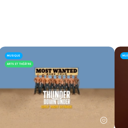
échées et champignons de paris
rto et canneberges, légumes d’automne rôtis
MUSIQUE
MU
ombée de poireaux et haricots verts
ARTS ET THÉÂTRE
alé, gâteau au mascarpone, caramel de fleur de sel