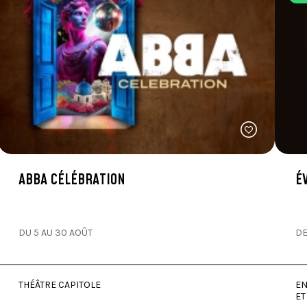
ABBA CÉLÉBRATION
É
DU 5 AU 30 AOÛT
DE
THÉÂTRE CAPITOLE
EN
E