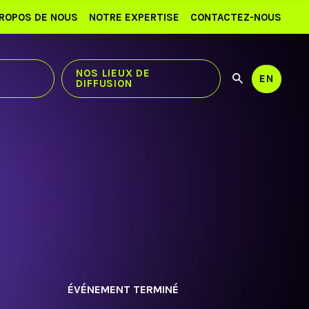
PROPOS DE NOUS
NOTRE EXPERTISE
CONTACTEZ-NOUS
NOS LIEUX DE
EN
DIFFUSION
Utilisez
Recherch
les
flèches
haut
et
bas
pour
sélection
le
résultat
disponibl
Appuyez
sur
Entrée
pour
accéder
ÉVÉNEMENT TERMINÉ
au
résultat