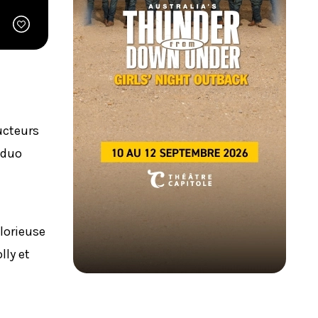
ducteurs
u duo
lorieuse
lly et