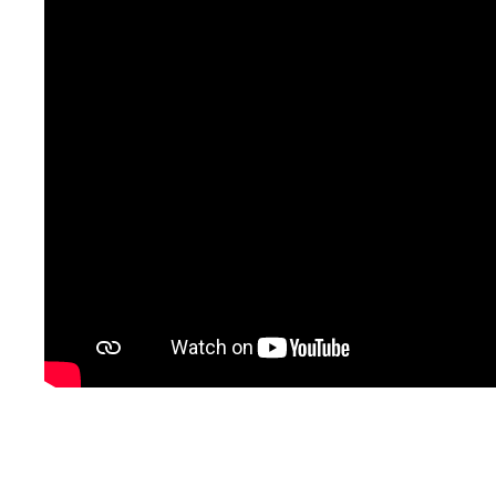
Cappuccino crémeux aux champignons sauv
ou
Gravlax de saumon au gin et genièvre, salade
ou
Brie fondant, compote de framboises, crémeu