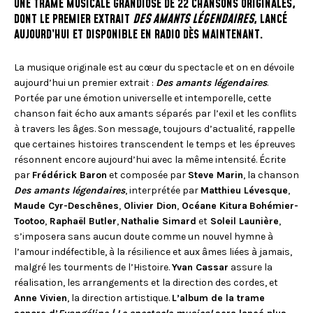
UNE TRAME MUSICALE GRANDIOSE DE 22 CHANSONS ORIGINALES,
DONT LE PREMIER EXTRAIT
DES AMANTS LÉGENDAIRES
, LANCÉ
AUJOURD’HUI ET DISPONIBLE EN RADIO DÈS MAINTENANT.
La musique originale est au cœur du spectacle et on en dévoile
aujourd’hui un premier extrait :
Des amants légendaires
.
Portée par une émotion universelle et intemporelle, cette
chanson fait écho aux amants séparés par l’exil et les conflits
à travers les âges. Son message, toujours d’actualité, rappelle
que certaines histoires transcendent le temps et les épreuves
résonnent encore aujourd’hui avec la même intensité. Écrite
par
Frédérick Baron
et composée par
Steve Marin
, la chanson
Des amants légendaires
, interprétée par
Matthieu Lévesque
,
Maude Cyr-Deschênes
,
Olivier Dion
,
Océane Kitura
Bohémier-
Tootoo
,
Raphaël Butler
,
Nathalie Simard
et
Soleil Launière
,
s’imposera sans aucun doute comme un nouvel hymne à
l’amour indéfectible, à la résilience et aux âmes liées à jamais,
malgré les tourments de l’Histoire.
Yvan Cassar
assure la
réalisation, les arrangements et la direction des cordes, et
Anne Vivien
, la direction artistique.
L’album de la trame