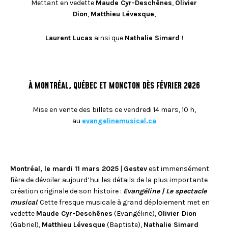
FACEBOOK
Mettant en vedette
Maude Cyr-Deschênes
,
Olivier
JOINDRE L'ÉQUIPE
util
Dion
,
Matthieu Lévesque
,
À PROPOS DE NOUS
d'ap
INSTAGRAM
NOTRE EXPERTISE
tacti
LINKEDIN
FAQ
peuv
Laurent Lucas
ainsi que
Nathalie Simard
!
se
CONTACTEZ-NOUS
TIKTOK
servi
de
gest
À MONTRÉAL, QUÉBEC ET MONCTON DÈS FÉVRIER 2026
tels
que
touc
Mise en vente des billets ce vendredi 14 mars, 10 h,
et
au
evangelinemusical.ca
gliss
Montréal, le mardi 11 mars 2025
|
Gestev
est immensément
fière de dévoiler aujourd’hui les détails de la plus importante
création originale de son histoire :
Evangéline | Le spectacle
musical
. Cette fresque musicale à grand déploiement met en
vedette
Maude Cyr-Deschênes
(Evangéline),
Olivier Dion
(Gabriel),
Matthieu Lévesque
(Baptiste),
Nathalie Simard