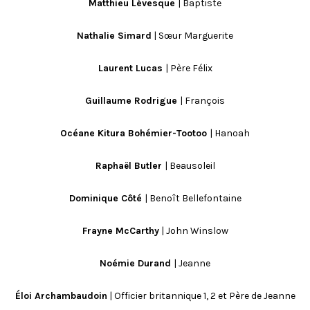
Matthieu Lévesque
| Baptiste
Nathalie Simard
| Sœur Marguerite
Laurent Lucas
| Père Félix
Guillaume Rodrigue
| François
Océane Kitura Bohémier-Tootoo
| Hanoah
Raphaël Butler
| Beausoleil
Dominique Côté
| Benoît Bellefontaine
Frayne McCarthy
| John Winslow
Noémie Durand
| Jeanne
Éloi Archambaudoin
| Officier britannique 1, 2 et Père de Jeanne