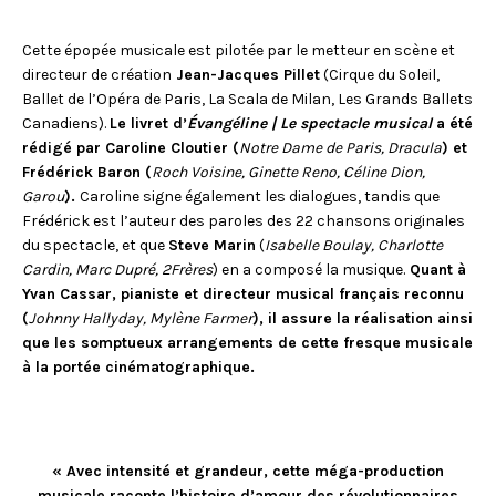
Cette épopée musicale est pilotée par le metteur en scène et
directeur de création
Jean-Jacques Pillet
(Cirque du Soleil,
Ballet de l’Opéra de Paris, La Scala de Milan, Les Grands Ballets
Canadiens).
Le livret d’
Évangéline | Le spectacle musical
a été
rédigé par Caroline Cloutier (
Notre Dame de Paris, Dracula
) et
Frédérick Baron (
Roch Voisine, Ginette Reno, Céline Dion,
Garou
).
Caroline signe également les dialogues, tandis que
Frédérick est l’auteur des paroles des 22 chansons originales
du spectacle, et que
Steve Marin
(
Isabelle Boulay, Charlotte
Cardin, Marc Dupré, 2Frères
) en a composé la musique.
Quant à
Yvan Cassar, pianiste et directeur musical français reconnu
(
Johnny Hallyday, Mylène Farmer
), il assure la réalisation ainsi
que les somptueux arrangements de cette fresque musicale
à la portée cinématographique.
« Avec intensité et grandeur, cette méga-production
musicale raconte l’histoire d’amour des révolutionnaires