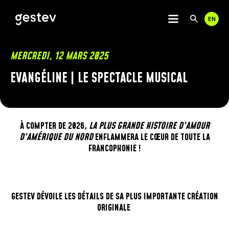
EN
Utili
Rech
les
flèc
haut
CALENDRIER
MERCREDI, 12 MARS 2025
et
bas
EVANGÉLINE | LE SPECTACLE MUSICAL
EXPÉRIENCE PREMIUM
pour
séle
le
ÉVÉNEMENTS SIGNÉS GESTEV
résu
disp
À COMPTER DE 2026,
LA PLUS GRANDE HISTOIRE D’AMOUR
NOS LIEUX DE DIFFUSION
App
D’AMÉRIQUE DU NORD
ENFLAMMERA LE CŒUR DE TOUTE LA
sur
FRANCOPHONIE !
Entr
CENTRE VIDÉOTRON
pour
THÉÂTRE CAPITOLE
accé
CABARET DU CASINO DE MONTRÉAL
au
THÉÂTRE DU CASINO DU LAC-LEAMY
résu
GESTEV DÉVOILE LES DÉTAILS DE SA PLUS IMPORTANTE CRÉATION
de
LIENS UTILES
COMMUNAUTÉ
ORIGINALE
rech
séle
Les