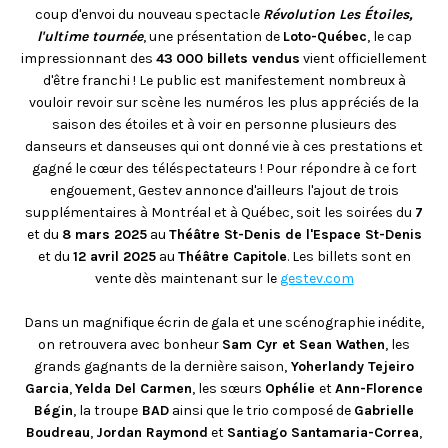
FACEBOOK
JOINDRE L'ÉQUIPE
util
coup d'envoi du nouveau spectacle
Révolution Les Étoiles,
À PROPOS DE NOUS
d'ap
INSTAGRAM
l'ultime tournée
, une présentation de
Loto-Québec
, le cap
NOTRE EXPERTISE
tacti
impressionnant des
43 000 billets vendus
vient officiellement
LINKEDIN
FAQ
peuv
d'être franchi ! Le public est manifestement nombreux à
se
CONTACTEZ-NOUS
TIKTOK
vouloir revoir sur scène les numéros les plus appréciés de la
servi
saison des étoiles et à voir en personne plusieurs des
de
danseurs et danseuses qui ont donné vie à ces prestations et
gest
tels
gagné le cœur des téléspectateurs ! Pour répondre à ce fort
que
engouement, Gestev annonce d'ailleurs l'ajout de trois
touc
supplémentaires à Montréal et à Québec, soit les soirées du
7
et
et du
8 mars 2025
au
Théâtre St-Denis de l'Espace St-Denis
gliss
et du
12 avril 2025
au
Théâtre Capitole
. Les billets sont en
vente dès maintenant sur le
gestev.com
Dans un magnifique écrin de gala et une scénographie inédite,
on retrouvera avec bonheur
Sam Cyr et Sean Wathen
, les
grands gagnants de la dernière saison,
Yoherlandy Tejeiro
Garcia
,
Yelda Del Carmen
, les sœurs
Ophélie
et
Ann-Florence
Bégin
, la troupe
BAD
ainsi que le trio composé de
Gabrielle
Boudreau
,
Jordan Raymond
et
Santiago Santamaria-Correa
,