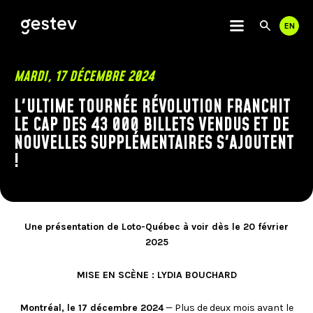
EN
Utili
Rech
les
flèc
haut
CALENDRIER
MARDI, 17 DÉCEMBRE 2024
et
bas
L'ULTIME TOURNÉE RÉVOLUTION FRANCHIT
EXPÉRIENCE PREMIUM
pour
LE CAP DES 43 000 BILLETS VENDUS ET DE
séle
NOUVELLES SUPPLÉMENTAIRES S'AJOUTENT
le
ÉVÉNEMENTS SIGNÉS GESTEV
résu
!
disp
NOS LIEUX DE DIFFUSION
App
sur
Entr
CENTRE VIDÉOTRON
pour
THÉÂTRE CAPITOLE
Une présentation de Loto-Québec à voir dès le 20 février
accé
CABARET DU CASINO DE MONTRÉAL
2025
au
THÉÂTRE DU CASINO DU LAC-LEAMY
résu
de
MISE EN SCÈNE : LYDIA BOUCHARD
LIENS UTILES
COMMUNAUTÉ
rech
séle
Montréal, le 17 décembre 2024
— Plus de deux mois avant le
Les