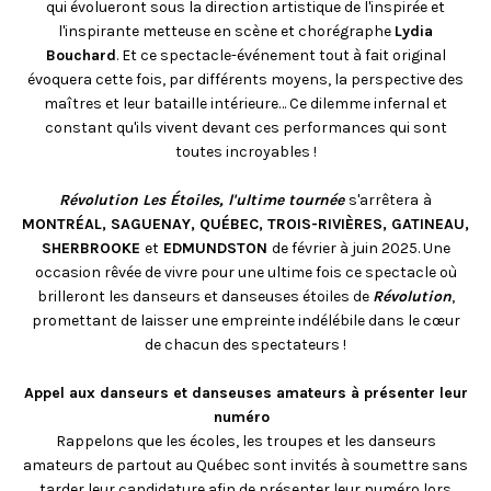
qui évolueront sous la direction artistique de l'inspirée et
l'inspirante metteuse en scène et chorégraphe
Lydia
Bouchard
. Et ce spectacle-événement tout à fait original
évoquera cette fois, par différents moyens, la perspective des
maîtres et leur bataille intérieure… Ce dilemme infernal et
constant qu'ils vivent devant ces performances qui sont
toutes incroyables !
Révolution Les Étoiles, l'ultime tournée
s'arrêtera
à
MONTRÉAL, SAGUENAY, QUÉBEC, TROIS-RIVIÈRES, GATINEAU,
SHERBROOKE
et
EDMUNDSTON
de février à juin 2025. Une
occasion rêvée de vivre pour une ultime fois ce spectacle où
brilleront les danseurs et danseuses étoiles de
Révolution
,
promettant de laisser une empreinte indélébile dans le cœur
de chacun des spectateurs !
Appel aux danseurs et danseuses amateurs à présenter leur
numéro
Rappelons que les écoles, les troupes et les danseurs
amateurs de partout au Québec sont invités à soumettre sans
tarder leur candidature afin de présenter leur numéro lors