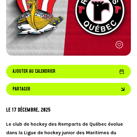
FACEBOOK
JOINDRE L'ÉQUIPE
util
À PROPOS DE NOUS
d'ap
INSTAGRAM
NOTRE EXPERTISE
tacti
LINKEDIN
FAQ
peuv
se
CONTACTEZ-NOUS
TIKTOK
servi
de
gest
tels
que
touc
et
AJOUTER AU CALENDRIER
gliss
PARTAGER
LE 17 DÉCEMBRE, 2025
Le club de hockey des Remparts de Québec évolue
dans la Ligue de hockey junior des Maritimes du