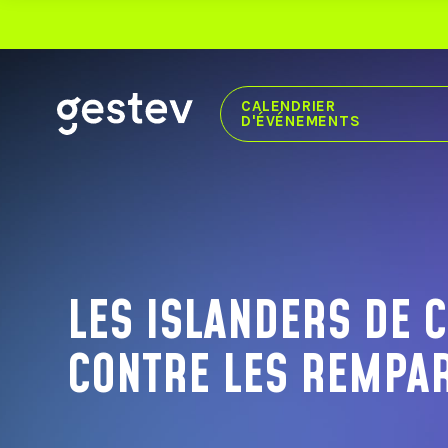
CALENDRIER
D'ÉVÉNEMENTS
CALENDRIER
EXPÉRIENCE PREMIUM
ÉVÉNEMENTS SIGNÉS GESTEV
LES ISLANDERS DE 
NOS LIEUX DE DIFFUSION
CONTRE LES REMPA
CENTRE VIDÉOTRON
THÉÂTRE CAPITOLE
CABARET DU CASINO DE MONTRÉAL
THÉÂTRE DU CASINO DU LAC-LEAMY