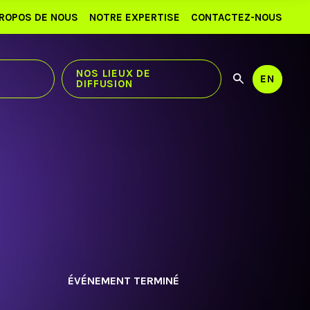
PROPOS DE NOUS
NOTRE EXPERTISE
CONTACTEZ-NOUS
NOS LIEUX DE
EN
DIFFUSION
Utilisez
Recherch
les
flèches
haut
et
bas
pour
sélection
le
résultat
disponibl
Appuyez
sur
Entrée
pour
ÉVÉNEMENT TERMINÉ
accéder
au
résultat