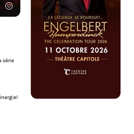
 série
énergie!