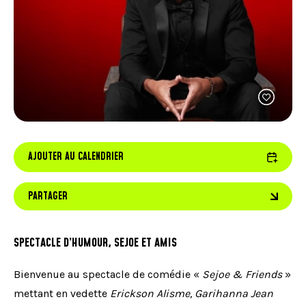
FACEBOOK
JOINDRE L'ÉQUIPE
util
À PROPOS DE NOUS
d'ap
INSTAGRAM
NOTRE EXPERTISE
tacti
LINKEDIN
FAQ
peuv
se
CONTACTEZ-NOUS
TIKTOK
servi
de
gest
tels
que
touc
et
AJOUTER AU CALENDRIER
gliss
PARTAGER
SPECTACLE D’HUMOUR, SEJOE ET AMIS
Bienvenue au spectacle de comédie «
Sejoe & Friends
»
mettant en vedette
Erickson Alisme, Garihanna Jean