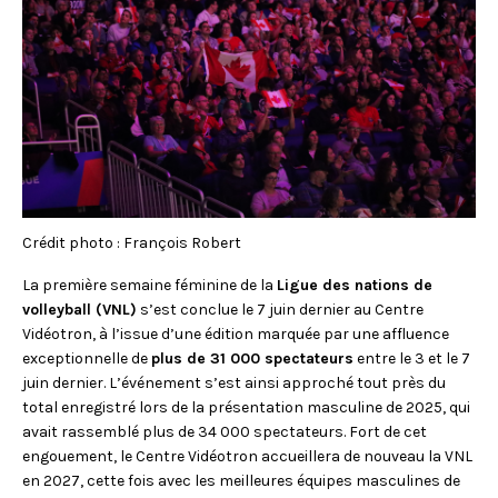
FACEBOOK
JOINDRE L'ÉQUIPE
util
À PROPOS DE NOUS
d'ap
INSTAGRAM
NOTRE EXPERTISE
tacti
LINKEDIN
FAQ
peuv
se
CONTACTEZ-NOUS
TIKTOK
servi
de
gest
tels
que
touc
Crédit photo : François Robert
et
gliss
La première semaine féminine de la
Ligue des nations de
volleyball (VNL)
s’est conclue le 7 juin dernier au Centre
Vidéotron, à l’issue d’une édition marquée par une affluence
exceptionnelle de
plus de 31 000 spectateurs
entre le 3 et le 7
juin dernier. L’événement s’est ainsi approché tout près du
total enregistré lors de la présentation masculine de 2025, qui
avait rassemblé plus de 34 000 spectateurs. Fort de cet
engouement, le Centre Vidéotron accueillera de nouveau la VNL
en 2027, cette fois avec les meilleures équipes masculines de