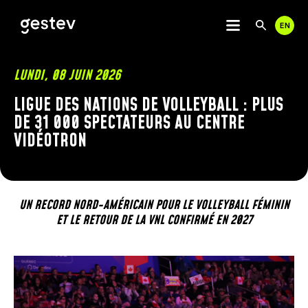
EN
Utili
Rech
les
flèc
haut
CALENDRIER
LUNDI, 08 JUIN 2026
et
bas
LIGUE DES NATIONS DE VOLLEYBALL : PLUS
EXPÉRIENCE PREMIUM
pour
DE 31 000 SPECTATEURS AU CENTRE
séle
VIDÉOTRON
le
ÉVÉNEMENTS SIGNÉS GESTEV
résu
disp
NOS LIEUX DE DIFFUSION
App
sur
Entr
CENTRE VIDÉOTRON
UN RECORD NORD-AMÉRICAIN POUR LE VOLLEYBALL FÉMININ
pour
THÉÂTRE CAPITOLE
ET LE RETOUR DE LA VNL CONFIRMÉ EN 2027
accé
CABARET DU CASINO DE MONTRÉAL
au
THÉÂTRE DU CASINO DU LAC-LEAMY
résu
de
LIENS UTILES
COMMUNAUTÉ
rech
séle
Les